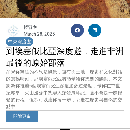
輕背包
March 28, 2025
中東深度遊
到埃塞俄比亞深度遊，走進非洲
最後的原始部落
如果你嚮往的不只是風景，還有與土地、歷史和文化對話
的震撼時刻，那埃塞俄比亞將能帶給你想要的觸動。本文
將為你推薦6個埃塞俄比亞深度遊必遊景點，帶你在中世
紀城堡、火山邊緣中找尋人類發展印記。這不會是一趟輕
鬆的行程，但卻可以讓你每一步，都走在歷史與自然的交
點中。
閲讀更多