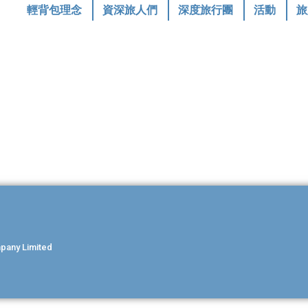
輕背包理念
資深旅人們
深度旅行團
活動
旅
ny Limited