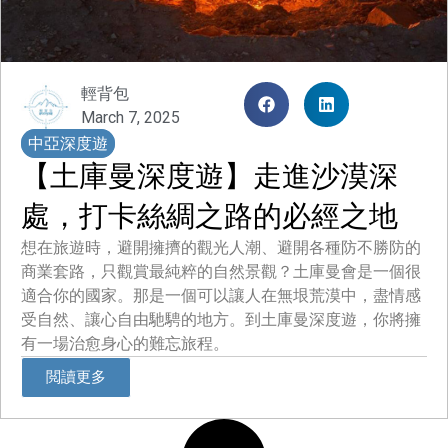
輕背包
March 7, 2025
中亞深度遊
【土庫曼深度遊】走進沙漠深
處，打卡絲綢之路的必經之地
想在旅遊時，避開擁擠的觀光人潮、避開各種防不勝防的
商業套路，只觀賞最純粹的自然景觀？土庫曼會是一個很
適合你的國家。那是一個可以讓人在無垠荒漠中，盡情感
受自然、讓心自由馳騁的地方。到土庫曼深度遊，你將擁
有一場治愈身心的難忘旅程。
閲讀更多