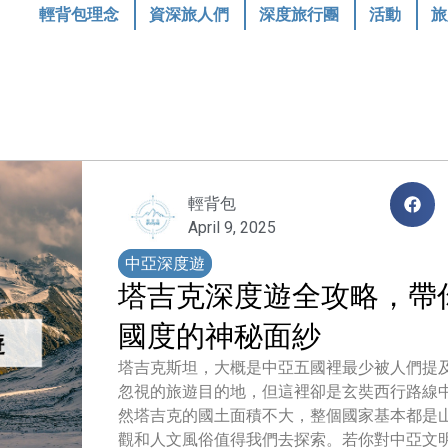
輕背包理念
資深旅人們
深度旅行團
活動
旅
輕背包
April 9, 2025
中亞深度遊
塔吉克深度遊全攻略，帶
國度的神秘面紗
塔吉克斯坦，大概是中亞五國裡最少被人們提
忽視的旅遊目的地，但這裡卻是玄奘西行路線
然塔吉克的國土面積不大，整個國家基本都是
觀和人文風俗值得我們去探索。若你對中亞文