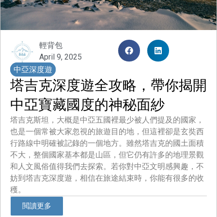
輕背包
April 9, 2025
中亞深度遊
塔吉克深度遊全攻略，帶你揭開
中亞寶藏國度的神秘面紗
塔吉克斯坦，大概是中亞五國裡最少被人們提及的國家，
也是一個常被大家忽視的旅遊目的地，但這裡卻是玄奘西
行路線中明確被記錄的一個地方。雖然塔吉克的國土面積
不大，整個國家基本都是山區，但它仍有許多的地理景觀
和人文風俗值得我們去探索。若你對中亞文明感興趣，不
妨到塔吉克深度遊，相信在旅途結束時，你能有很多的收
穫。
閲讀更多