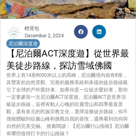
輕背包
December 2, 2024
尼泊爾深度遊
【尼泊爾ACT深度遊】從世界最
美徒步路線，探訪雪域佛國
世界上有14座8000米以上的高峰，尼泊爾境內就有8座，
其豐富的自然景觀、完善的服務系統和多樣的徒步路線吸
引了全球的戶外愛好者。如果你是一位徒步愛好者，那你
一定要參加一次尼泊爾ACT深度遊。尼泊爾ACT是世界頂
級徒步路線，這裡有動人心魄的壯麗雪山和四季垂直景
觀，還有多元的民族宗教文化，選擇這條徒步路線，你不
僅能體驗到征服山峰和挑戰自我的喜悅，還將看到信仰與
自然的完美交融。 推薦閱讀：【尼泊爾行山指南】尼泊爾
有哪些值得打卡的行山路線？