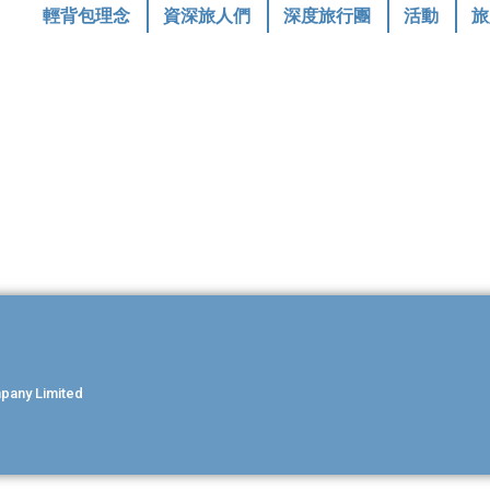
輕背包理念
資深旅人們
深度旅行團
活動
旅
ny Limited