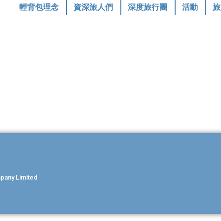
輕背包理念
資深旅人們
深度旅行團
活動
旅
ny Limited