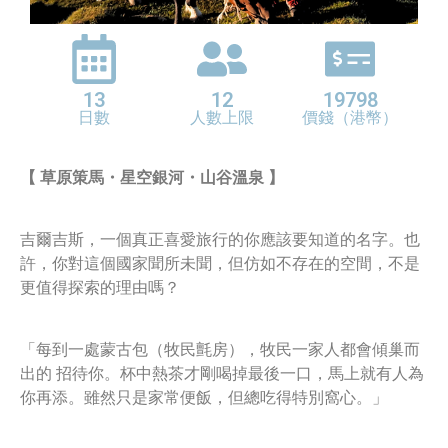
13
12
19798
日數
人數上限
價錢（港幣）
【 草原策馬・星空銀河・山谷溫泉 】
吉爾吉斯，一個真正喜愛旅行的你應該要知道的名字。也
許，你對這個國家聞所未聞，但仿如不存在的空間，不是
更值得探索的理由嗎？
「每到一處蒙古包（牧民氈房），牧民一家人都會傾巢而
出的 招待你。杯中熱茶才剛喝掉最後一口，馬上就有人為
你再添。雖然只是家常便飯，但總吃得特別窩心。」