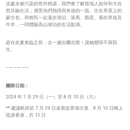
這處未被污染的世外桃源，我們會了解當地人如何和大自
然共融生活，感受他們熱情與奔放的一面。住在草原上的
蒙古包，和牧民一起漫步湖泊、策馬、觀星、風吹草低見
牛羊，一同體驗高山湖泊的生活點滴。
趕在炎夏來臨之前，去一趟吉爾吉斯！讓她變得不再陌
生。
—— —— ——
團隊日期：
2024 年 7 月 29 日（一）至 8 月 10 日（六）
** 建議航班於 7 月 29 日凌晨從香港出發，8 月 10 日晚上
抵達香港，共 13 日