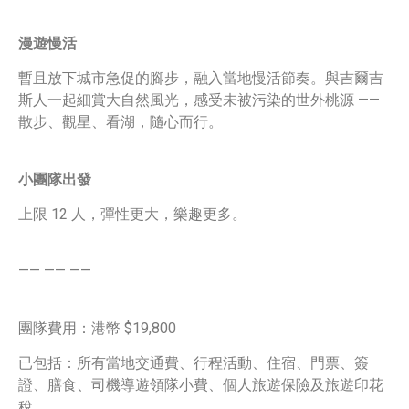
漫遊慢活
暫且放下城市急促的腳步，融入當地慢活節奏。與吉爾吉
斯人一起細賞大自然風光，感受未被污染的世外桃源 ——
散步、觀星、看湖，隨心而行。
小團隊出發
上限 12 人，彈性更大，樂趣更多。
—— —— ——
團隊費用：港幣 $19,800
已包括：所有當地交通費、行程活動、住宿、門票、簽
證、膳食、司機導遊領隊小費、個人旅遊保險及旅遊印花
稅。