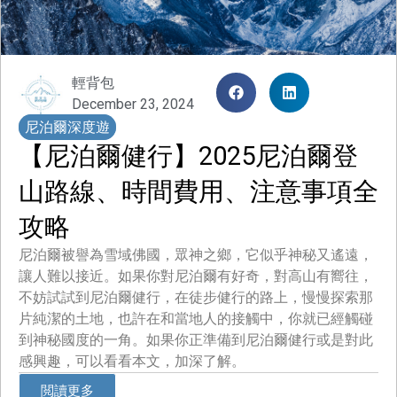
輕背包
December 23, 2024
尼泊爾深度遊
【尼泊爾健行】2025尼泊爾登
山路線、時間費用、注意事項全
攻略
尼泊爾被譽為雪域佛國，眾神之鄉，它似乎神秘又遙遠，
讓人難以接近。如果你對尼泊爾有好奇，對高山有嚮往，
不妨試試到尼泊爾健行，在徒步健行的路上，慢慢探索那
片純潔的土地，也許在和當地人的接觸中，你就已經觸碰
到神秘國度的一角。如果你正準備到尼泊爾健行或是對此
感興趣，可以看看本文，加深了解。
閲讀更多