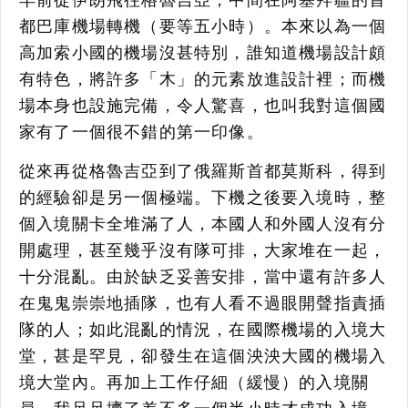
都巴庫機場轉機（要等五小時）。本來以為一個
高加索小國的機場沒甚特別，誰知道機場設計頗
有特色，將許多「木」的元素放進設計裡；而機
場本身也設施完備，令人驚喜，也叫我對這個國
家有了一個很不錯的第一印像。
從來再從格魯吉亞到了俄羅斯首都莫斯科，得到
的經驗卻是另一個極端。下機之後要入境時，整
個入境關卡全堆滿了人，本國人和外國人沒有分
開處理，甚至幾乎沒有隊可排，大家堆在一起，
十分混亂。由於缺乏妥善安排，當中還有許多人
在鬼鬼崇崇地插隊，也有人看不過眼開聲指責插
隊的人；如此混亂的情況，在國際機場的入境大
堂，甚是罕見，卻發生在這個泱泱大國的機場入
境大堂內。再加上工作仔細（緩慢）的入境關