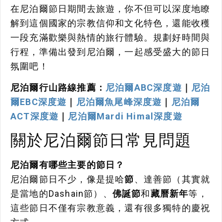
在尼泊爾節日期間去旅遊，你不但可以深度地瞭
解到這個國家的宗教信仰和文化特色，還能收穫
一段充滿歡樂與熱情的旅行體驗。規劃好時間與
行程，準備出發到尼泊爾，一起感受盛大的節日
氛圍吧！
尼泊爾行山路線推薦：
尼泊爾ABC深度遊
｜
尼泊
爾EBC深度遊
｜
尼泊爾魚尾峰深度遊
｜
尼泊爾
ACT深度遊
｜
尼泊爾Mardi Himal深度遊
關於尼泊爾節日常見問題
尼泊爾有哪些主要的節日？
尼泊爾節日不少，像是提哈
節
、達善節（其實就
是當地的Dashain節）、
佛誕節
和
藏曆新年
等，
這些節日不僅有宗教意義，還有很多獨特的慶祝