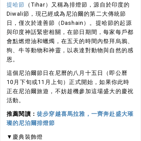
提哈節
（Tihar）又稱為排燈節，源自於印度的
Diwali節，現已經成為尼泊爾的第二大傳統節
日，僅次於達善節（Dashain）。提哈節的起源
與印度神話緊密相關，在節日期間，每家每戶都
會點燃燈油和蠟燭，在五天的時間內祭拜烏鴉、
狗、牛等動物和神靈，以表達對動物與自然的感
恩。
這個尼泊爾節日在尼曆的八月十五日（即公曆
10月下旬或11月上旬）正式開始，如果你此時
正在尼泊爾旅遊，不妨趁機參加這場盛大的慶祝
活動。
推薦閱讀：
徒步穿越喜馬拉雅，一齊奔赴盛大璀
璨的尼泊爾排燈節
▼慶典裝飾燈