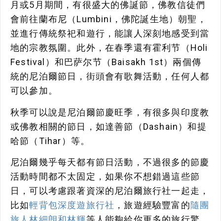
月或5月期間，有很盛大的佛誕節，佛教信徒們
會前往蘭布尼（Lumbini，佛陀誕生地）朝聖，
並進行傳統祭祀和遊行，能讓人深刻地感受到當
地的宗教氛圍。此外，在春季還有霍利节（Holi
Festival）和巴萨尔节（Baisakh 1st）兩個傳
統的尼泊爾節日，街頭會有歌舞活動，任何人都
可以參加。
秋季可以說是尼泊爾節慶旺季，有很多與印度教
或佛教相關的節日，如達善節（Dashain）和提
哈節（Tihar）等。
尼泊爾幾乎每天都有節日活動，不過很多的節慶
活動時間都不太固定，如果你不想錯過這些節
日，可以考慮跟著資深的尼泊爾旅行社一起走，
比如
輕背包深度遊旅行社
，旅遊經驗豐富的
隨團
旅人林細朗和林輝
等人能夠給你更多的旅行驚