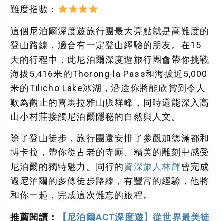
難度指數：
這個尼泊爾深度遊旅行團最大亮點就是高難度的
登山路線，適合有一定登山經驗的朋友。在15
天的行程中，此尼泊爾深度遊旅行團會帶你挑戰
海拔5,416米的Thorong-la Pass和海拔近5,000
米的Tilicho Lake冰湖，沿途你將能欣賞到令人
歎為觀止的喜馬拉雅山脈群峰，同時還能深入高
山小村莊接觸尼泊爾隱秘的自然與人文。
除了登山徒步，旅行團還安排了參觀加德滿都和
博卡拉，帶你從古老的寺廟、精美的雕刻中感受
尼泊爾的獨特魅力。同行的
資深旅人林輝
曾完成
過尼泊爾的多條徒步路線，有豐富的經驗，他將
和你一起，完成這次難忘的旅程。
推薦閱讀：
【尼泊爾ACT深度遊】從世界最美徒