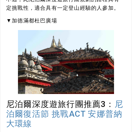
定挑戰性，適合具有一定登山經驗的人參加。
▼加德滿都杜巴廣場
尼泊爾深度遊旅行團推薦3：
尼
泊爾復活節 挑戰ACT 安娜普納
大環線