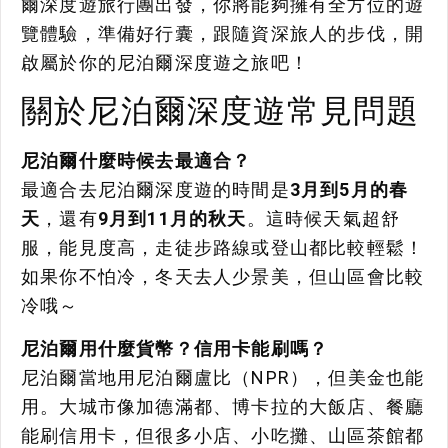
爾深度遊旅行團出發，你將能夠擁有全方位的遊
覽體驗，準備好行囊，跟隨資深旅人的步伐，開
啟屬於你的尼泊爾深度遊之旅吧！
關於尼泊爾深度遊常見問題
尼泊爾什麼時候去最適合？
最適合去尼泊爾深度遊的時間是
3月到5月的春
天
，還有
9月到11月的秋天
。這時候天氣超舒
服，能見度高，走徒步路線或登山都比較輕鬆！
如果你不怕冷，冬天去人少景美，但山區會比較
冷哦～
尼泊爾用什麼貨幣？信用卡能刷嗎？
尼泊爾當地用尼泊爾盧比（NPR），但美金也能
用。大城市像加德滿都、博卡拉的大飯店、餐廳
能刷信用卡，但很多小店、小吃攤、山區茶館都