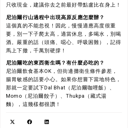
只收現金，建議你去之前最好帶點盧比在身上！
尼泊爾行山過程中出現高原反應怎麼辦？
這個真的不能忽視！因此，慢慢適應高度很重
要，別一下子爬太高，適當休息，多喝水，別喝
酒。嚴重的話（頭痛、噁心、呼吸困難），記得
馬上下撤，千萬別硬撐！
尼泊爾吃的東西衛生嗎？有什麼必吃的？
尼泊爾飲食基本OK，但街邊攤衛生條件參差，
腸胃敏感的話要小心。如果你想嘗下當地特色，
那就一定要試下Dal Bhat（尼泊爾咖哩飯）、
Momo（尼泊爾餃子）、Thukpa（藏式湯
麵），這幾樣都很讚！